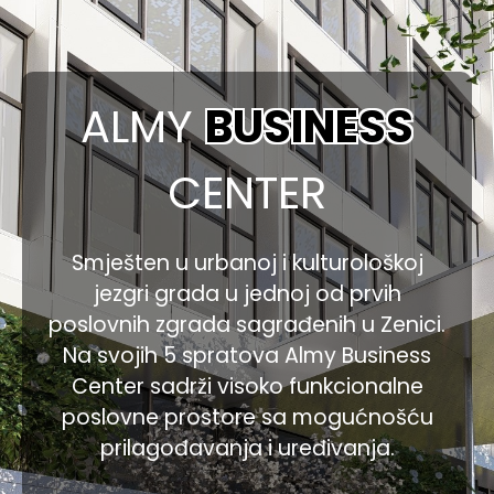
ALMY
BUSINESS
CENTER
Smješten u urbanoj i kulturološkoj
jezgri grada u jednoj od prvih
poslovnih zgrada sagrađenih u Zenici.
Na svojih 5 spratova Almy Business
Center sadrži visoko funkcionalne
poslovne prostore sa mogućnošću
prilagođavanja i uređivanja.